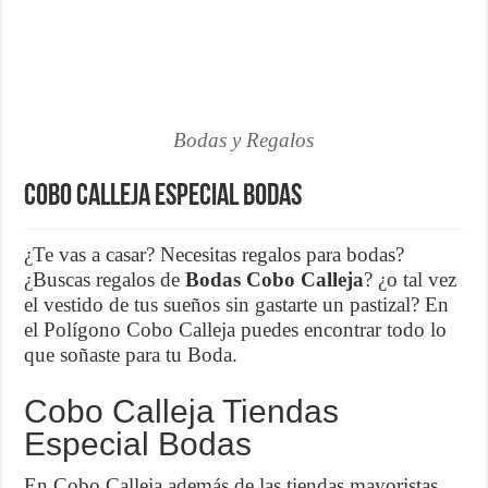
¿Cómo una pasarela de pagos puede aumentar las ventas de tu ecom
Marketing para emprendedores
Material de Oficina que no puede faltar en tu negocio
Bodas y Regalos
Cobo Calleja Especial Bodas
¿Te vas a casar? Necesitas regalos para bodas?
¿Buscas regalos de
Bodas Cobo Calleja
? ¿o tal vez
el vestido de tus sueños sin gastarte un pastizal? En
el Polígono Cobo Calleja puedes encontrar todo lo
que soñaste para tu Boda.
Cobo Calleja Tiendas
Especial Bodas
En Cobo Calleja además de las tiendas mayoristas