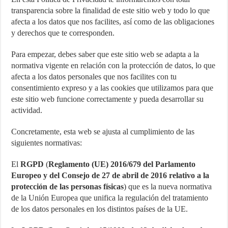
transparencia sobre la finalidad de este sitio web y todo lo que
¿Cómo una pasarela de pagos puede aumentar las ventas de tu ecom
afecta a los datos que nos facilites, así como de las obligaciones
Marketing para emprendedores
y derechos que te corresponden.
Material de Oficina que no puede faltar en tu negocio
Para empezar, debes saber que este sitio web se adapta a la
normativa vigente en relación con la protección de datos, lo que
afecta a los datos personales que nos facilites con tu
consentimiento expreso y a las cookies que utilizamos para que
este sitio web funcione correctamente y pueda desarrollar su
actividad.
Concretamente, esta web se ajusta al cumplimiento de las
siguientes normativas:
El
RGPD
(
Reglamento (UE) 2016/679 del Parlamento
Europeo y del Consejo de 27 de abril de 2016 relativo a la
protección de las personas físicas
) que es la nueva normativa
de la Unión Europea que unifica la regulación del tratamiento
de los datos personales en los distintos países de la UE.