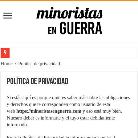
10 libros que deberías leer antes de emprender
Home
/
Política de privacidad
5 puntos para mejorar tus Finanzas Personales [para Principiantes]
Política de privacidad
Impacta con tu Agencia de Marketing con el poder de la Imprenta
Consejos para Propietarios: Cómo Proteger tus Ingresos con Renta G
Si estás aquí es porque quieres saber más sobre las obligaciones
y derechos que te corresponden como usuario de esta
Maximizando el Potencial Empresarial con Power BI
web
https://minoristasenguerra.com
y eso está muy bien.
¿Trabajos rentables? ¡Claro que existen!
Nuestro deber es informarte y el tuyo estar debidamente
informado.
El Software de Nómina, ahorra tiempo y dinero en tu empresa
Cómo comenzar un negocio rentable desde casa
En esta Política de Privacidad te informaremos con total