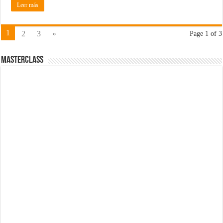
Leer más
1
2
3
»
Page 1 of 3
MasterClass