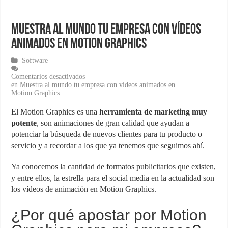
¿Cómo una pasarela de pagos puede aumentar las ventas de tu ecom
Muestra al mundo tu empresa con vídeos
Marketing para emprendedores
animados en Motion Graphics
Material de Oficina que no puede faltar en tu negocio
Software
Comentarios desactivados
en Muestra al mundo tu empresa con vídeos animados en
Motion Graphics
El Motion Graphics es una
herramienta de marketing muy
potente
, son animaciones de gran calidad que ayudan a
potenciar la búsqueda de nuevos clientes para tu producto o
servicio y a recordar a los que ya tenemos que seguimos ahí.
Ya conocemos la cantidad de formatos publicitarios que existen,
y entre ellos, la estrella para el social media en la actualidad son
los vídeos de animación en Motion Graphics.
¿Por qué apostar por Motion