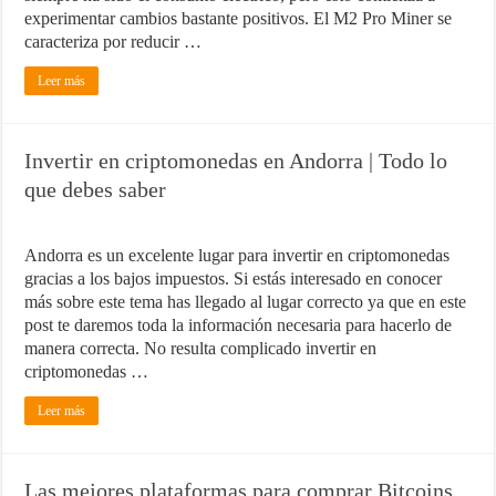
experimentar cambios bastante positivos. El M2 Pro Miner se
¿Cómo una pasarela de pagos puede aumentar las ventas de tu ecom
caracteriza por reducir …
Marketing para emprendedores
Leer más
Material de Oficina que no puede faltar en tu negocio
Invertir en criptomonedas en Andorra | Todo lo
que debes saber
Andorra es un excelente lugar para invertir en criptomonedas
gracias a los bajos impuestos. Si estás interesado en conocer
más sobre este tema has llegado al lugar correcto ya que en este
post te daremos toda la información necesaria para hacerlo de
manera correcta. No resulta complicado invertir en
criptomonedas …
Leer más
Las mejores plataformas para comprar Bitcoins