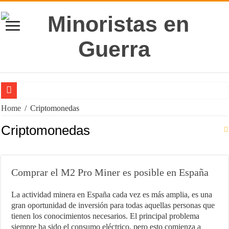
10 libros que deberías leer antes de emprender
Home
/
Criptomonedas
5 puntos para mejorar tus Finanzas Personales [para Principiantes]
Criptomonedas
Impacta con tu Agencia de Marketing con el poder de la Imprenta
Consejos para Propietarios: Cómo Proteger tus Ingresos con Renta G
Comprar el M2 Pro Miner es posible en España
Maximizando el Potencial Empresarial con Power BI
¿Trabajos rentables? ¡Claro que existen!
La actividad minera en España cada vez es más amplia, es una
gran oportunidad de inversión para todas aquellas personas que
El Software de Nómina, ahorra tiempo y dinero en tu empresa
tienen los conocimientos necesarios. El principal problema
siempre ha sido el consumo eléctrico, pero esto comienza a
Cómo comenzar un negocio rentable desde casa