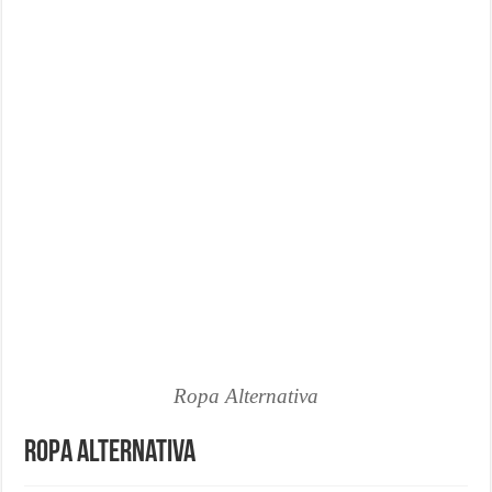
¿Cómo una pasarela de pagos puede aumentar las ventas de tu ecom
Marketing para emprendedores
Material de Oficina que no puede faltar en tu negocio
Ropa Alternativa
Ropa Alternativa