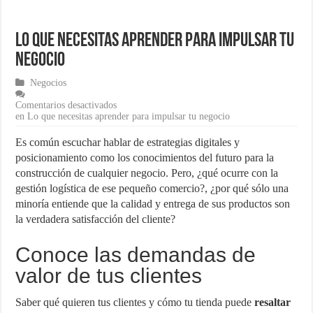
¿Cómo una pasarela de pagos puede aumentar las ventas de tu ecom
Lo que necesitas aprender para impulsar tu
Marketing para emprendedores
negocio
Material de Oficina que no puede faltar en tu negocio
Negocios
Comentarios desactivados
en Lo que necesitas aprender para impulsar tu negocio
Es común escuchar hablar de estrategias digitales y
posicionamiento como los conocimientos del futuro para la
construcción de cualquier negocio. Pero, ¿qué ocurre con la
gestión logística de ese pequeño comercio?, ¿por qué sólo una
minoría entiende que la calidad y entrega de sus productos son
la verdadera satisfacción del cliente?
Conoce las demandas de
valor de tus clientes
Saber qué quieren tus clientes y cómo tu tienda puede
resaltar