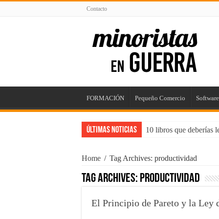
Contacto
FORMACIÓN
Pequeño Comercio
Software
Últimas Noticias
10 libros que deberías 
5 puntos para mejorar t
Home
/
Tag Archives: productividad
Impacta con tu Agencia
Tag Archives:
productividad
Consejos para Propieta
Maximizando el Potenc
El Principio de Pareto y la Ley
¿Trabajos rentables? ¡C