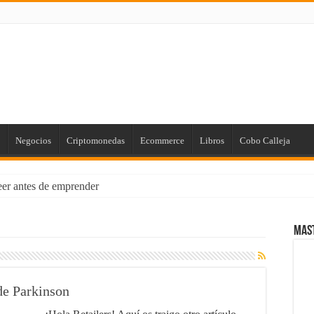
Negocios
Criptomonedas
Ecommerce
Libros
Cobo Calleja
leer antes de emprender
us Finanzas Personales [para Principiantes]
Mas
 de Marketing con el poder de la Imprenta
rios: Cómo Proteger tus Ingresos con Renta Garantizada
ial Empresarial con Power BI
 de Parkinson
laro que existen!