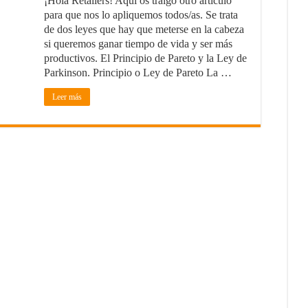
¡Hola Retailers! Aquí os traigo otro artículo
 ahorra tiempo y dinero en tu empresa
para que nos lo apliquemos todos/as. Se trata
de dos leyes que hay que meterse en la cabeza
cio rentable desde casa
si queremos ganar tiempo de vida y ser más
productivos. El Principio de Pareto y la Ley de
pagos puede aumentar las ventas de tu ecommerce?
Parkinson. Principio o Ley de Pareto La …
dedores
Leer más
 no puede faltar en tu negocio