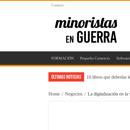
Contacto
FORMACIÓN
Pequeño Comercio
Software
Últimas Noticias
10 libros que deberías 
5 puntos para mejorar t
Home
/
Negocios
/
La digitalización en la 
Impacta con tu Agencia
Consejos para Propieta
Maximizando el Potenc
¿Trabajos rentables? ¡C