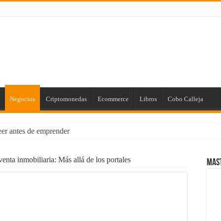
Negocios
Criptomonedas
Ecommerce
Libros
Cobo Calleja
leer antes de emprender
us Finanzas Personales [para Principiantes]
venta inmobiliaria: Más allá de los portales
Mas
 de Marketing con el poder de la Imprenta
rios: Cómo Proteger tus Ingresos con Renta Garantizada
ial Empresarial con Power BI
laro que existen!