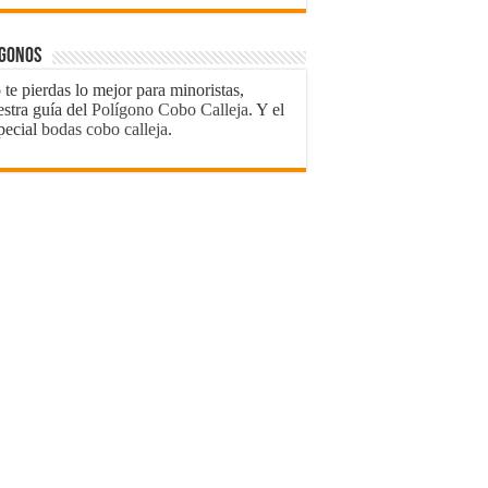
ígonos
te pierdas lo mejor para minoristas,
estra guía del
Polígono Cobo Calleja
. Y el
pecial
bodas cobo calleja
.