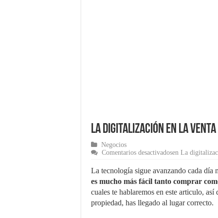
El Software de Nómina,
Cómo comenzar un nego
¿Cómo una pasarela de 
Marketing para empren
Material de Oficina que
La digitalización en la venta
Negocios
Comentarios desactivados
en La digitalizac
La tecnología sigue avanzando cada día m
es mucho más fácil tanto comprar co
cuales te hablaremos en este articulo, as
propiedad, has llegado al lugar correcto.