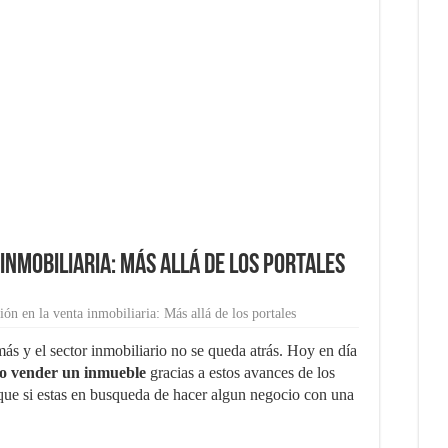
 ahorra tiempo y dinero en tu empresa
cio rentable desde casa
pagos puede aumentar las ventas de tu ecommerce?
dedores
 no puede faltar en tu negocio
 inmobiliaria: Más allá de los portales
ión en la venta inmobiliaria: Más allá de los portales
ás y el sector inmobiliario no se queda atrás. Hoy en día
mo vender un inmueble
gracias a estos avances de los
í que si estas en busqueda de hacer algun negocio con una