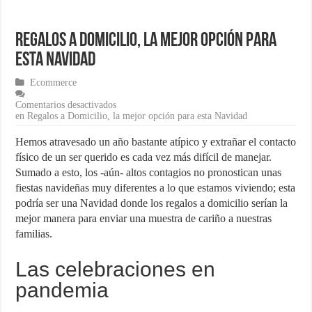
¿Cómo una pasarela de pagos puede aumentar las ventas de tu ecom
Regalos a Domicilio, la mejor opción para
Marketing para emprendedores
esta Navidad
Material de Oficina que no puede faltar en tu negocio
Ecommerce
Comentarios desactivados
en Regalos a Domicilio, la mejor opción para esta Navidad
Hemos atravesado un año bastante atípico y extrañar el contacto
físico de un ser querido es cada vez más difícil de manejar.
Sumado a esto, los -aún- altos contagios no pronostican unas
fiestas navideñas muy diferentes a lo que estamos viviendo; esta
podría ser una Navidad donde los regalos a domicilio serían la
mejor manera para enviar una muestra de cariño a nuestras
familias.
Las celebraciones en
pandemia