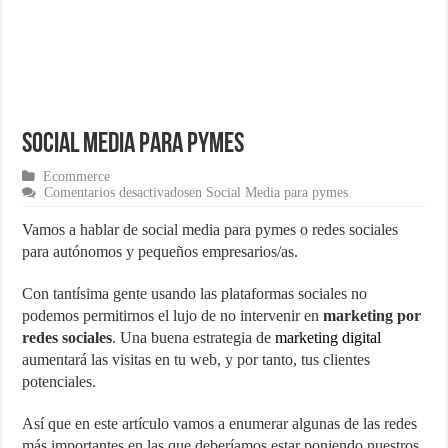
¿Cómo una pasarela de pagos puede aumentar las ventas de tu ecom
Marketing para emprendedores
Material de Oficina que no puede faltar en tu negocio
Social Media para pymes
Ecommerce
Comentarios desactivados
en Social Media para pymes
Vamos a hablar de social media para pymes o redes sociales
para autónomos y pequeños empresarios/as.
Con tantísima gente usando las plataformas sociales no
podemos permitirnos el lujo de no intervenir en
marketing por
redes sociales
. Una buena estrategia de
marketing digital
aumentará las visitas en tu web, y por tanto, tus clientes
potenciales.
Así que en este artículo vamos a enumerar algunas de las redes
más importantes en las que deberíamos estar poniendo nuestros