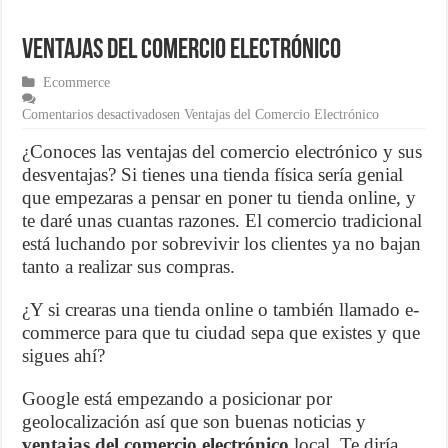
¿Cómo una pasarela de pagos puede aumentar las ventas de tu ecom
Ventajas del Comercio Electrónico
Marketing para emprendedores
Ecommerce
Material de Oficina que no puede faltar en tu negocio
Comentarios desactivados
en Ventajas del Comercio Electrónico
¿Conoces las ventajas del comercio electrónico y sus
desventajas? Si tienes una tienda física sería genial
que empezaras a pensar en poner tu tienda online, y
te daré unas cuantas razones. El comercio tradicional
está luchando por sobrevivir los clientes ya no bajan
tanto a realizar sus compras.
¿Y si crearas una tienda online o también llamado e-
commerce para que tu ciudad sepa que existes y que
sigues ahí?
Google está empezando a posicionar por
geolocalización así que son buenas noticias y
ventajas del comercio electrónico
local. Te diría