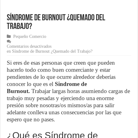
¿Cómo una pasarela de pagos puede aumentar las ventas de tu ecom
Síndrome de Burnout ¿Quemado del
Marketing para emprendedores
Trabajo?
Material de Oficina que no puede faltar en tu negocio
Pequeño Comercio
Comentarios desactivados
en Síndrome de Burnout ¿Quemado del Trabajo?
Si eres de esas personas que creen que pueden
hacerlo todo como buen comerciante y estar
pendientes de lo que ocurre alrededor deberías
conocer lo que es el
Sindrome de
Burnout.
Trabajar largas horas asumiendo cargas de
trabajo muy pesadas y ejerciendo una enorme
presión sobre nosotras/os mismos/as para salir
adelante conlleva unas consecuencias por las que
espero que no pases.
¿Qué es Síndrome de