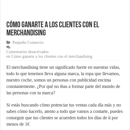
¿Cómo una pasarela de pagos puede aumentar las ventas de tu ecom
Marketing para emprendedores
Cómo ganarte a los clientes con el
Material de Oficina que no puede faltar en tu negocio
merchandising
Pequeño Comercio
Comentarios desactivados
en Cómo ganarte a los clientes con el merchandising
El merchandising tiene un significado fuerte en nuestras vidas,
todo lo que tenemos lleva alguna marca, la ropa que llevamos,
nuestro coche, somos un personas con publicidad encima
constantemente. ¿Por qué no ibas a formar parte del mundo de
las personas con tu marca?
Si estás buscando cómo potenciar tus ventas cada día más y no
sabes cómo hacerlo, atento a todo que vamos a contarte, puedes
conseguir que tus clientes se acuerden todos los días de ti por
menos de 1€