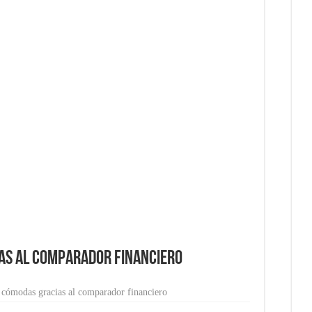
 ahorra tiempo y dinero en tu empresa
cio rentable desde casa
pagos puede aumentar las ventas de tu ecommerce?
dedores
 no puede faltar en tu negocio
as al comparador financiero
 cómodas gracias al comparador financiero