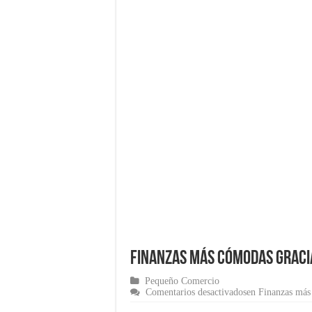
El Software de Nómina,
Cómo comenzar un nego
¿Cómo una pasarela de 
Marketing para empren
Material de Oficina que
Finanzas más cómodas graci
Pequeño Comercio
Comentarios desactivados
en Finanzas más