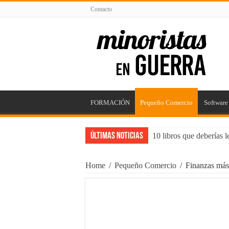
Contacto
FORMACIÓN
Pequeño Comercio
Software
Últimas Noticias
10 libros que deberías 
5 puntos para mejorar t
Home
/
Pequeño Comercio
/
Finanzas más
Impacta con tu Agencia
Consejos para Propieta
Maximizando el Potenc
¿Trabajos rentables? ¡C