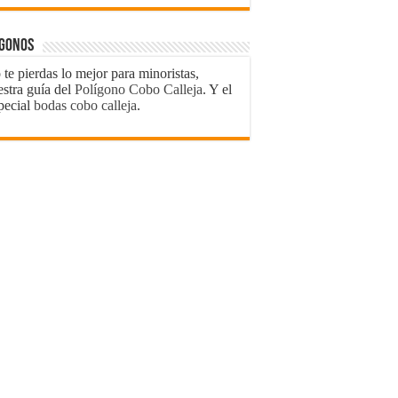
ígonos
te pierdas lo mejor para minoristas,
estra guía del
Polígono Cobo Calleja
. Y el
pecial
bodas cobo calleja
.