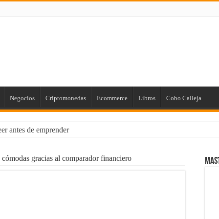
Negocios
Criptomonedas
Ecommerce
Libros
Cobo Calleja
leer antes de emprender
us Finanzas Personales [para Principiantes]
 cómodas gracias al comparador financiero
Mas
 de Marketing con el poder de la Imprenta
rios: Cómo Proteger tus Ingresos con Renta Garantizada
ial Empresarial con Power BI
laro que existen!