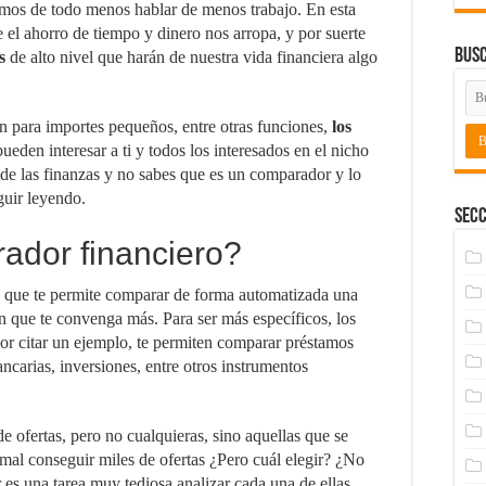
mos de todo menos hablar de menos trabajo. En esta
el ahorro de tiempo y dinero nos arropa, y por suerte
Bus
s
de alto nivel que harán de nuestra vida financiera algo
ón para importes pequeños, entre otras funciones,
los
ueden interesar a ti y todos los interesados en el nicho
 de las finanzas y no sabes que es un comparador y lo
guir leyendo.
Secc
ador financiero?
 que te permite comparar de forma automatizada una
ón que te convenga más. Para ser más específicos, los
por citar un ejemplo, te permiten comparar préstamos
ancarias, inversiones, entre otros instrumentos
e ofertas, pero no cualquieras, sino aquellas que se
rmal conseguir miles de ofertas ¿Pero cuál elegir? ¿No
 es una tarea muy tediosa analizar cada una de ellas,