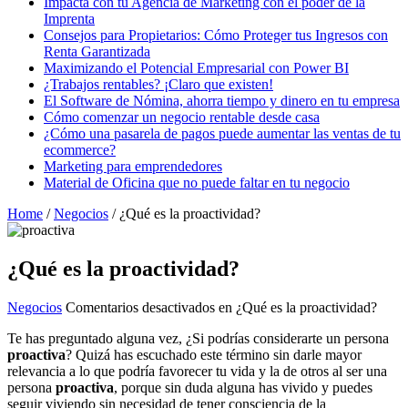
Impacta con tu Agencia de Marketing con el poder de la
Imprenta
Consejos para Propietarios: Cómo Proteger tus Ingresos con
Renta Garantizada
Maximizando el Potencial Empresarial con Power BI
¿Trabajos rentables? ¡Claro que existen!
El Software de Nómina, ahorra tiempo y dinero en tu empresa
Cómo comenzar un negocio rentable desde casa
¿Cómo una pasarela de pagos puede aumentar las ventas de tu
ecommerce?
Marketing para emprendedores
Material de Oficina que no puede faltar en tu negocio
Home
/
Negocios
/
¿Qué es la proactividad?
¿Qué es la proactividad?
Negocios
Comentarios desactivados
en ¿Qué es la proactividad?
Te has preguntado alguna vez, ¿Si podrías considerarte un persona
proactiva
? Quizá has escuchado este término sin darle mayor
relevancia a lo que podría favorecer tu vida y la de otros al ser una
persona
proactiva
, porque sin duda alguna has vivido y puedes
seguir viviendo sin necesidad de tener consciencia de la