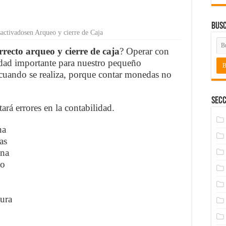
Bus
activados
en Arqueo y cierre de Caja
recto arqueo y cierre de caja
?
Operar con
lidad importante para nuestro pequeño
cuando se realiza, porque contar monedas no
Secc
tará errores en la contabilidad.
na
as
una
io
gura