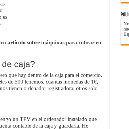
ras
co
Pol
o es
ra
No 
nu
.
Es
ro artículo sobre
máquinas para cobrar en
 de caja?
ero que hay dentro de la caja para el comercio.
letes de 500 tenemos, cuantas monedas de 1€,
os tienen ordenador registradora, otros solo
 tengo un TPV en el ordenador instalado que
enta contable de la caja y guardarla. He