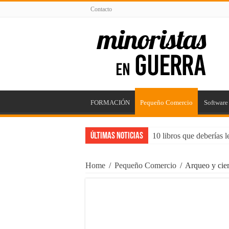
Contacto
FORMACIÓN
Pequeño Comercio
Software
Últimas Noticias
10 libros que deberías 
5 puntos para mejorar t
Home
/
Pequeño Comercio
/
Arqueo y cier
Impacta con tu Agencia
Consejos para Propieta
Maximizando el Potenc
¿Trabajos rentables? ¡C