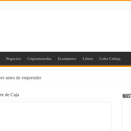
Negocios
Criptomonedas
Ecommerce
Libros
Cobo Calleja
leer antes de emprender
us Finanzas Personales [para Principiantes]
re de Caja
Mas
 de Marketing con el poder de la Imprenta
rios: Cómo Proteger tus Ingresos con Renta Garantizada
ial Empresarial con Power BI
laro que existen!