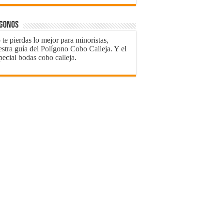
ígonos
te pierdas lo mejor para minoristas,
estra guía del
Polígono Cobo Calleja
. Y el
pecial
bodas cobo calleja
.