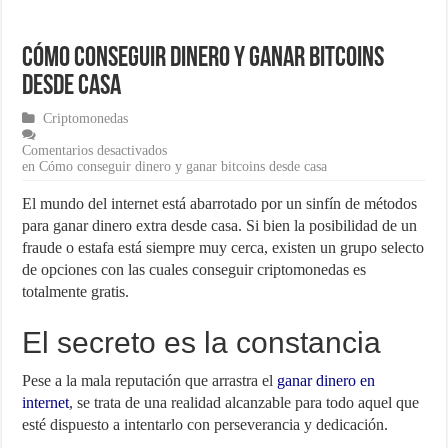
¿Cómo una pasarela de pagos puede aumentar las ventas de tu ecom
Cómo conseguir dinero y ganar bitcoins
Marketing para emprendedores
desde casa
Material de Oficina que no puede faltar en tu negocio
Criptomonedas
Comentarios desactivados
en Cómo conseguir dinero y ganar bitcoins desde casa
El mundo del internet está abarrotado por un sinfín de métodos
para ganar dinero extra desde casa. Si bien la posibilidad de un
fraude o estafa está siempre muy cerca, existen un grupo selecto
de opciones con las cuales conseguir criptomonedas es
totalmente gratis.
El secreto es la constancia
Pese a la mala reputación que arrastra el
ganar dinero en
internet
, se trata de una realidad alcanzable para todo aquel que
esté dispuesto a intentarlo con perseverancia y dedicación.