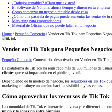
¿Trabajos rentables? ¡Claro que existen!
El Software de Nómina, ahorra tiempo y dinero en tu empresa
Cómo comenzar un negocio rentable desde casa
¿Cómo una pasarela de pagos puede aumentar las ventas de t
Marketing para emprendedores
Material de Oficina que no puede faltar en tu negocio
Home
/
Pequeño Comercio
/
Vender en Tik Tok para Pequeños Nego
Vender en Tik Tok para Pequeños Negocio
Pequeño Comercio
Comentarios desactivados
en Vender en Tik Tok 
La plataforma de Tik Tok ha registrado más de 500 millones de usuar
clientes
que está impactando en el público juvenil.
Dependiendo de tu modelo de negocio, los
seguidores en Tik Tok
que
marketing constituye un camino hacia la visibilidad y las ventas.
Cómo aprovechar los recursos de Tik Tok
La comunidad de Tik Tok es interactiva, diversa y se diferencia de ot
unión y la conexión entre historias.