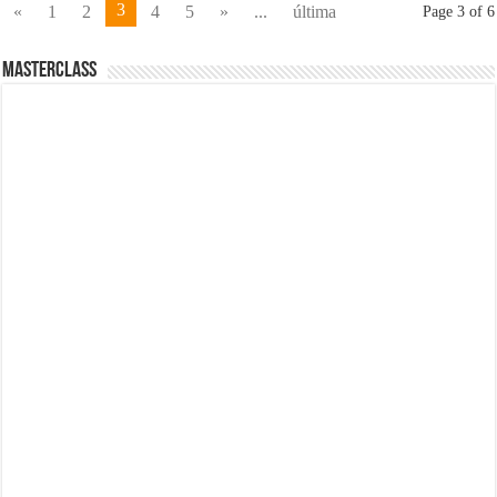
3
«
1
2
4
5
»
...
última
Page 3 of 6
MasterClass