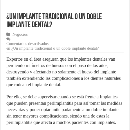
¿Cómo una pasarela de pagos puede aumentar las ventas de tu ecom
¿Un implante tradicional o un doble
Marketing para emprendedores
implante dental?
Material de Oficina que no puede faltar en tu negocio
Negocios
Comentarios desactivados
en ¿Un implante tradicional o un doble implante dental?
Expertos en el área aseguran que los implantes dentales van
perdiendo milímetros de huesos con el paso de los años,
destruyendo y afectando no solamente el hueso del implante
también extendiendo las complicaciones a los dientes naturales
que rodean el implante dental.
Por ello, se debe supervisar cuando se está frente a Implantes
que pueden presentan periimplantitis para así tomar las medidas
necesarias y poder optar anticipadamente a un doble implante
sin tener mayores complicaciones, siendo una de estas la
periimplantitis que afecta a muchos pacientes con implantes.