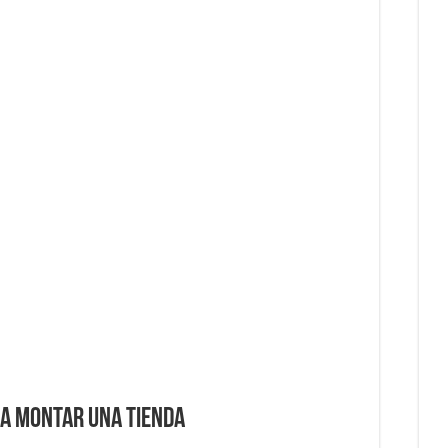
 ahorra tiempo y dinero en tu empresa
cio rentable desde casa
pagos puede aumentar las ventas de tu ecommerce?
dedores
 no puede faltar en tu negocio
ra montar una tienda