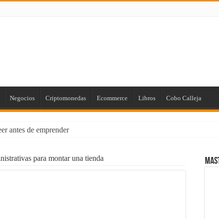
Negocios
Criptomonedas
Ecommerce
Libros
Cobo Calleja
leer antes de emprender
us Finanzas Personales [para Principiantes]
istrativas para montar una tienda
Mas
 de Marketing con el poder de la Imprenta
rios: Cómo Proteger tus Ingresos con Renta Garantizada
ial Empresarial con Power BI
laro que existen!