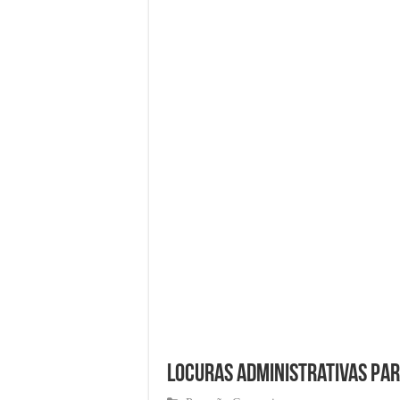
El Software de Nómina,
Cómo comenzar un nego
¿Cómo una pasarela de 
Marketing para empren
Material de Oficina que
Locuras administrativas pa