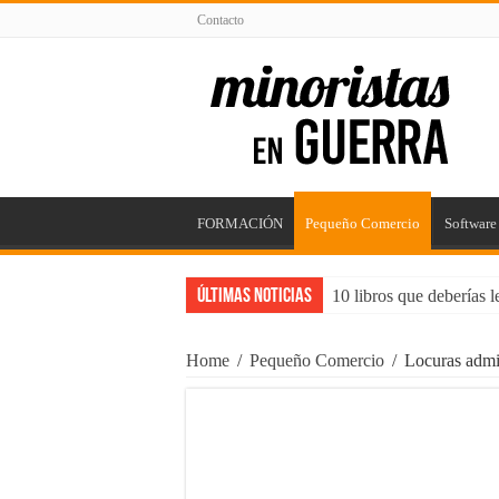
Contacto
FORMACIÓN
Pequeño Comercio
Software
Últimas Noticias
10 libros que deberías 
5 puntos para mejorar t
Home
/
Pequeño Comercio
/
Locuras admin
Impacta con tu Agencia
Consejos para Propieta
Maximizando el Potenc
¿Trabajos rentables? ¡C