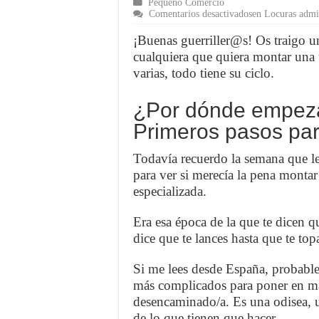
Pequeño Comercio
Comentarios desactivados
en Locuras admin
¡Buenas guerriller@s! Os traigo un
cualquiera que quiera montar una 
varias, todo tiene su ciclo.
¿Por dónde empeza
Primeros pasos par
Todavía recuerdo la semana que l
para ver si merecía la pena monta
especializada.
Era esa época de la que te dicen 
dice que te lances hasta que te top
Si me lees desde España, probable
más complicados para poner en ma
desencaminado/a. Es una odisea, un
de lo que tienen que hacer.