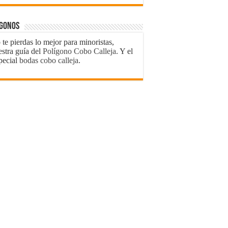
ígonos
te pierdas lo mejor para minoristas,
estra guía del
Polígono Cobo Calleja
. Y el
pecial
bodas cobo calleja
.