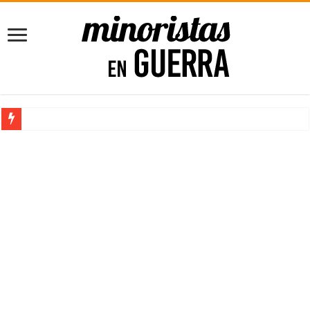
10 libros que deberías leer antes de emprender
5 puntos para mejorar tus Finanzas Personales [para Principiantes]
Impacta con tu Agencia de Marketing con el poder de la Imprenta
Consejos para Propietarios: Cómo Proteger tus Ingresos con Renta G
Maximizando el Potencial Empresarial con Power BI
¿Trabajos rentables? ¡Claro que existen!
10 libros que deberías leer antes de emprender
El Software de Nómina, ahorra tiempo y dinero en tu empresa
Cómo comenzar un negocio rentable desde casa