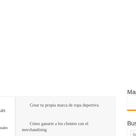
es de emprender
Principiantes]
 negocio rentable desde casa
la de pagos puede aumentar las ventas de tu ecommerce?
mprendedores
a que no puede faltar en tu negocio
16/01/2024
Consejos para Propietarios: Cómo
Proteger tus Ingresos con Renta
22/1
Max
Garantizada
Emp
Ma
Crear tu propia marca de ropa deportiva
zas
Bu
Cómo ganarte a los clientes con el
onales
merchandising