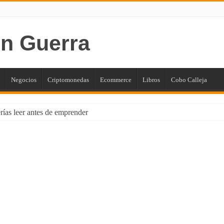
Negocios
Criptomonedas
Ecommerce
Libros
Cobo Calleja
rías leer antes de emprender
rar tus Finanzas Personales [para Principiantes]
encia de Marketing con el poder de la Imprenta
pietarios: Cómo Proteger tus Ingresos con Renta Garantizada
otencial Empresarial con Power BI
s? ¡Claro que existen!
03/11/2024
mina, ahorra tiempo y dinero en tu empresa
5 puntos para mejorar tu