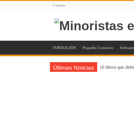
Contacto
FORMACIÓN
Pequeño Comercio
Software
Últimas Noticias
10 libros que debe
5 puntos para mejo
Impacta con tu Ag
Consejos para Pro
Maximizando el P
¿Trabajos rentable
El Software de Nó
01/09/2018