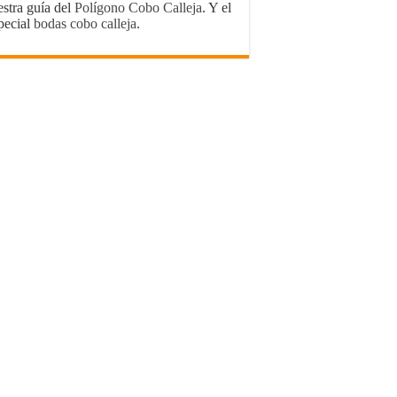
estra guía del
Polígono Cobo Calleja
. Y el
pecial
bodas cobo calleja
.