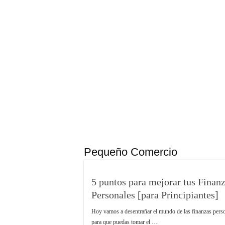
10 libros que deberías leer ant
Cómo comenzar un
¿Cómo una pasare
Marketing para e
Material de Oficin
04/04/2024
Impacta con tu Agencia de
Marketing con el poder de la
Imprenta
Pequeño Comercio
5 puntos para mejorar tus Finan
Personales [para Principiantes]
Hoy vamos a desentrañar el mundo de las finanzas pers
para que puedas tomar el …