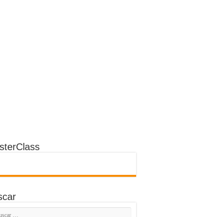
2/2023
imizando el Potencial
resarial con Power BI
sterClass
scar