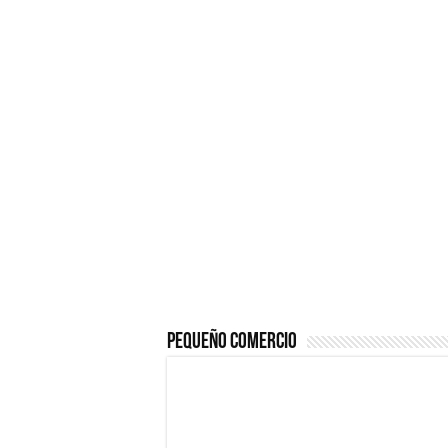
El Software de Nómina,
01/09/2018
10 libros que deberías leer ant
Cómo comenzar un nego
¿Cómo una pasarela de 
Marketing para empren
Material de Oficina que
04/04/2024
Impacta con tu Agencia de
Marketing con el poder de la
Imprenta
Pequeño Comercio