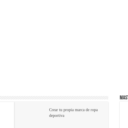
03/11/2024
 ahorra tiempo y dinero en tu empresa
5 puntos para mejorar tu
es de emprender
Principiantes]
cio rentable desde casa
pagos puede aumentar las ventas de tu ecommerce?
dedores
 no puede faltar en tu negocio
16/01/2024
Consejos para Propietarios: Cómo
Proteger tus Ingresos con Renta
22/1
Max
Garantizada
Emp
Mas
Crear tu propia marca de ropa
deportiva