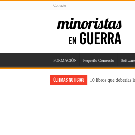
Contacto
FORMACIÓN
Pequeño Comercio
Software
Últimas Noticias
10 libros que deberías 
5 puntos para mejorar t
Impacta con tu Agencia
Consejos para Propieta
Maximizando el Potenc
¿Trabajos rentables? ¡C