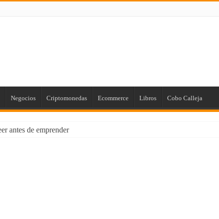
Negocios
Criptomonedas
Ecommerce
Libros
Cobo Calleja
leer antes de emprender
us Finanzas Personales [para Principiantes]
 de Marketing con el poder de la Imprenta
rios: Cómo Proteger tus Ingresos con Renta Garantizada
ial Empresarial con Power BI
laro que existen!