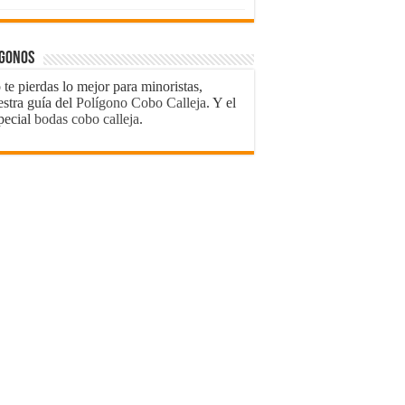
ígonos
te pierdas lo mejor para minoristas,
estra guía del
Polígono Cobo Calleja
. Y el
pecial
bodas cobo calleja
.